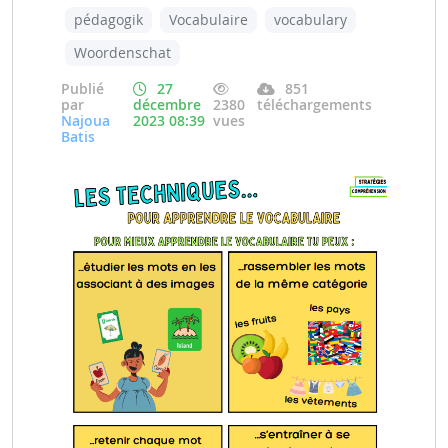
pédagogik
Vocabulaire
vocabulary
Woordenschat
Publié
27
851
par
décembre
2380
téléchargements
Najoua
2023 08:39
vues
Batis