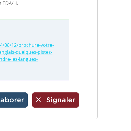
es TDA/H.
4/08/12/brochure-votre-
langlais-quelques-pistes-
ndre-les-langues-
laborer
Signaler