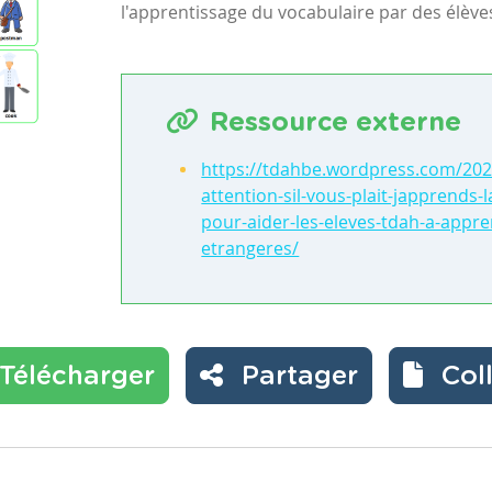
l'apprentissage du vocabulaire par des élèv
Ressource externe
https://tdahbe.wordpress.com/202
attention-sil-vous-plait-japprends-
pour-aider-les-eleves-tdah-a-appre
etrangeres/
Télécharger
Partager
Col