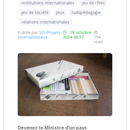
institutions internationales
jeu de rôles
jeu de société
jeux
ludopédagogie
relations internationales
Publié par
SCI Projets
18 octobre
Internationaux
2024 06:57
754
vues
Devenez le Ministre d’un pays