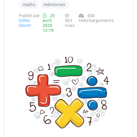
maths
mémoriser
Publié par
25
458
Gilles
avril
903
téléchargements
Déom
2025
vues
12:19