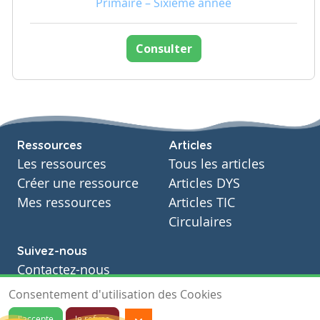
Primaire – Sixième année
Consulter
Ressources
Articles
Les ressources
Tous les articles
Créer une ressource
Articles DYS
Mes ressources
Articles TIC
Circulaires
Suivez-nous
Contactez-nous
Soutien scolaire
Consentement d'utilisation des Cookies
Notre page Facebook
J'accepte
Je refuse