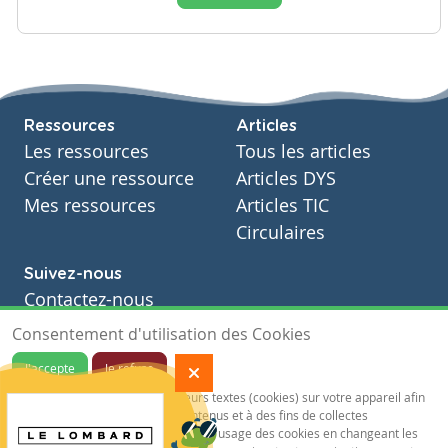
Ressources
Articles
Les ressources
Tous les articles
Créer une ressource
Articles DYS
Mes ressources
Articles TIC
Circulaires
Suivez-nous
Contactez-nous
Soutien scolaire
Consentement d'utilisation des Cookies
Notre page Facebook
J'accepte
Je refuse
S'inscrire à notre newsletter
Notre site sauvegarde des traceurs textes (cookies) sur votre appareil afin
de vous garantir de meilleurs contenus et à des fins de collectes
statistiques.Vous pouvez désactiver l'usage des cookies en changeant les