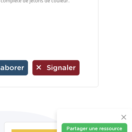
e complète de jetons de couleur.
laborer
Signaler
Partager une ressource