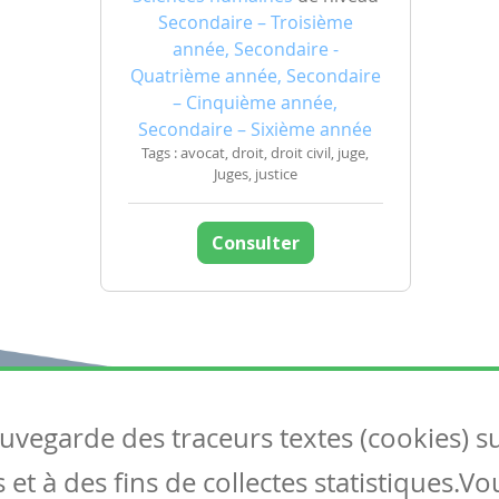
Secondaire – Troisième
année, Secondaire -
Quatrième année, Secondaire
– Cinquième année,
Secondaire – Sixième année
Tags : avocat, droit, droit civil, juge,
Juges, justice
Consulter
auvegarde des traceurs textes (cookies) s
Articles
S
et à des fins de collectes statistiques.V
Tous les articles
Co