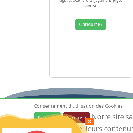
Tags : avocat, droits, jugement, Juges,
justice
Consulter
Consentement d'utilisation des Cookies
Notre site s
J'accepte
Je refuse
Ressources
garantir de meilleurs contenus 
Les ressources