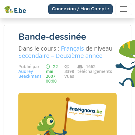
Connexion / Mon Compte
Bande-dessinée
Dans le cours :
Français
de niveau
Secondaire – Deuxième année
Publié par
22
1662
Audrey
mai
3398
téléchargements
Beeckmans
2007
vues
00:00