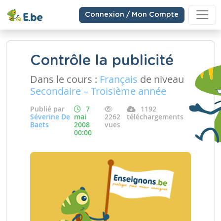
Connexion / Mon Compte
Contrôle la publicité
Dans le cours :
Français
de niveau
Secondaire – Troisième année
Publié par
7
1192
Séverine De
mai
2262
téléchargements
Baets
2008
vues
00:00