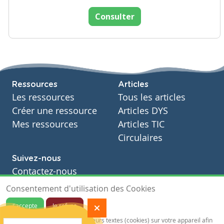
Consulter
Ressources
Articles
Les ressources
Tous les articles
Créer une ressource
Articles DYS
Mes ressources
Articles TIC
Circulaires
Suivez-nous
Contactez-nous
Soutien scolaire
Consentement d'utilisation des Cookies
Notre page Facebook
J'accepte
Je refuse
S'inscrire à notre newsletter
Notre site sauvegarde des traceurs textes (cookies) sur votre appareil afin