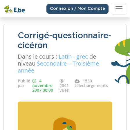
Connexion / Mon Compte
Corrigé-questionnaire-
cicéron
Dans le cours :
Latin - grec
de
niveau
Secondaire – Troisième
année
Publié
4
1530
par
novembre
2841
téléchargements
2007 00:00
vues