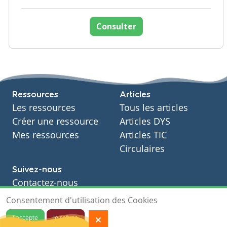
Consulter
Ressources
Articles
Les ressources
Tous les articles
Créer une ressource
Articles DYS
Mes ressources
Articles TIC
Circulaires
Suivez-nous
Contactez-nous
Soutien scolaire
Consentement d'utilisation des Cookies
Notre page Facebook
J'accepte
Je refuse