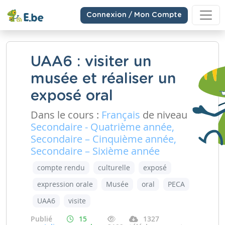
Connexion / Mon Compte
UAA6 : visiter un
musée et réaliser un
exposé oral
Dans le cours :
Français
de niveau
Secondaire - Quatrième année,
Secondaire – Cinquième année,
Secondaire – Sixième année
compte rendu
culturelle
exposé
expression orale
Musée
oral
PECA
UAA6
visite
Publié
15
1327