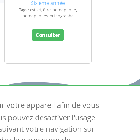
Sixième année
Tags : est, et, être, homophone,
homophones, orthographe
Consulter
ur votre appareil afin de vous
uivez-nous
ous pouvez désactiver l'usage
ntactez-nous
Soutien scolaire
uivant votre navigation sur
Notre page Facebook