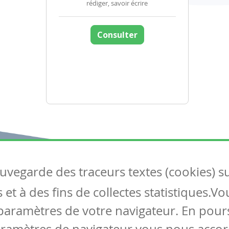
rédiger, savoir écrire
Consulter
auvegarde des traceurs textes (cookies) s
Articles
S
et à des fins de collectes statistiques.V
Tous les articles
Co
Articles DYS
paramètres de votre navigateur. En pours
Articles TIC