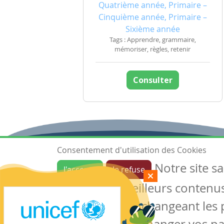
Quatrième année, Primaire –
Cinquième année, Primaire –
Sixième année
Tags : Apprendre, grammaire,
mémoriser, règles, retenir
Consulter
Consentement d'utilisation des Cookies
Notre site s
J'accepte
Je refuse
Ressources
garantir de meilleurs contenus 
Les ressources
Créer une ressource
des cookies en changeant les 
Mes ressources