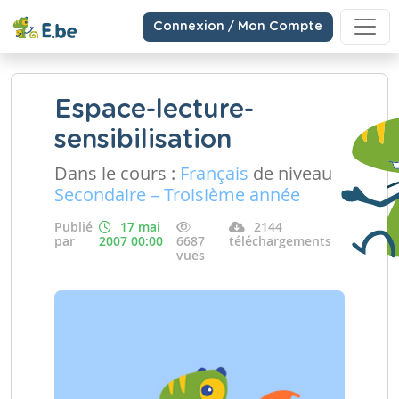
Connexion / Mon Compte
Espace-lecture-
sensibilisation
Dans le cours :
Français
de niveau
Secondaire – Troisième année
Publié
17 mai
2144
par
2007 00:00
6687
téléchargements
vues