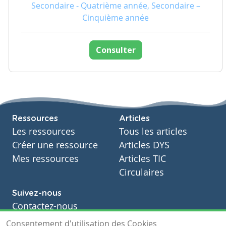
Secondaire - Quatrième année, Secondaire –
Cinquième année
Consulter
Ressources
Articles
Les ressources
Tous les articles
Créer une ressource
Articles DYS
Mes ressources
Articles TIC
Circulaires
Suivez-nous
Contactez-nous
Soutien scolaire
Consentement d'utilisation des Cookies