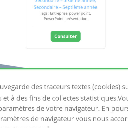
Secondaire – Sixième année,
Secondaire – Septième année
Tags : Entreprise, power point,
PowerPoint, présentation
Consulter
auvegarde des traceurs textes (cookies) s
Articles
S
et à des fins de collectes statistiques.V
Tous les articles
Co
Articles DYS
paramètres de votre navigateur. En pours
Articles TIC
aramètres de navigateur vous nous accor
Circulaires