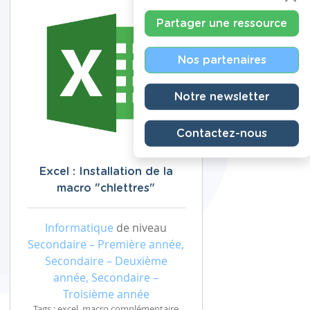
Partager une ressource
Nos partenaires
Notre newsletter
Contactez-nous
Excel : Installation de la
macro "chlettres"
Informatique
de niveau
Secondaire – Première année,
Secondaire – Deuxième
année, Secondaire –
Troisième année
Tags : excel, macro complémentaire