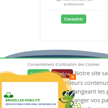
professionnel
Consulter
Consentement d'utilisation des Cookies
Notre site s
J'accepte
Je refuse
Ressources
garantir de meilleurs contenus 
Les ressources
Créer une ressource
des cookies en changeant les 
Mes ressources
notre site sans changer vos p