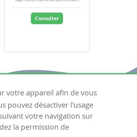
Consulter
ur votre appareil afin de vous
uivez-nous
ous pouvez désactiver l'usage
ntactez-nous
Soutien scolaire
uivant votre navigation sur
Notre page Facebook
dez la permission de
S'inscrire à notre newsletter