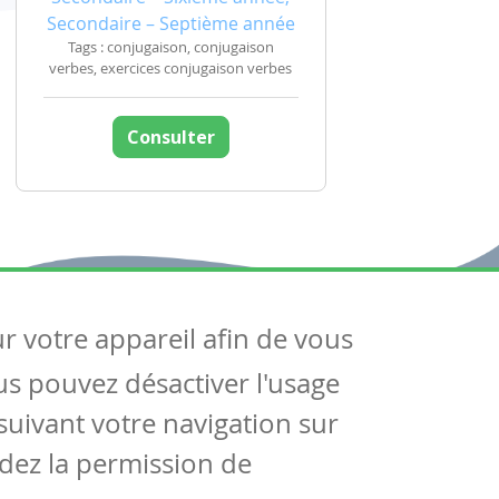
Secondaire – Septième année
Tags : conjugaison, conjugaison
verbes, exercices conjugaison verbes
Consulter
ur votre appareil afin de vous
uivez-nous
ous pouvez désactiver l'usage
ntactez-nous
Soutien scolaire
uivant votre navigation sur
Notre page Facebook
dez la permission de
S'inscrire à notre newsletter