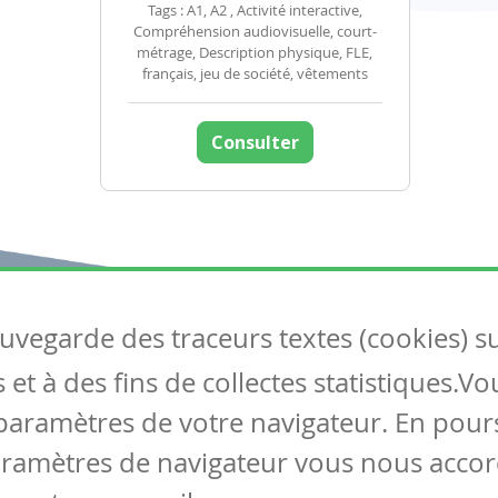
Tags : A1, A2 , Activité interactive,
Compréhension audiovisuelle, court-
métrage, Description physique, FLE,
français, jeu de société, vêtements
Consulter
auvegarde des traceurs textes (cookies) s
Articles
S
et à des fins de collectes statistiques.V
Tous les articles
Co
Articles DYS
paramètres de votre navigateur. En pours
Articles TIC
aramètres de navigateur vous nous accor
Circulaires