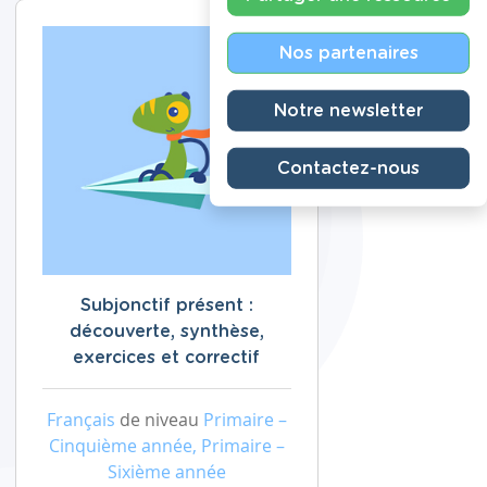
Nos partenaires
Notre newsletter
Contactez-nous
Subjonctif présent :
découverte, synthèse,
exercices et correctif
Français
de niveau
Primaire –
Cinquième année, Primaire –
Sixième année