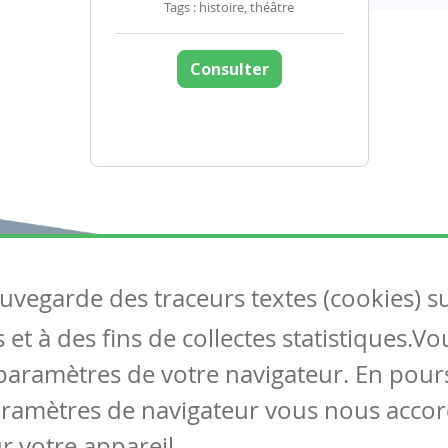
Tags : histoire, théâtre
Consulter
auvegarde des traceurs textes (cookies) s
Articles
S
et à des fins de collectes statistiques.V
Tous les articles
Co
Articles DYS
paramètres de votre navigateur. En pours
Articles TIC
aramètres de navigateur vous nous accor
Circulaires
r votre appareil.