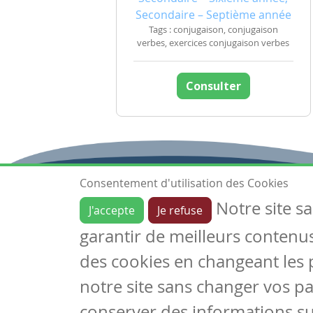
Secondaire – Septième année
Tags : conjugaison, conjugaison
verbes, exercices conjugaison verbes
Consulter
Consentement d'utilisation des Cookies
Notre site s
J'accepte
Je refuse
Ressources
garantir de meilleurs contenus 
Les ressources
Créer une ressource
des cookies en changeant les 
Mes ressources
notre site sans changer vos p
conserver des informations su