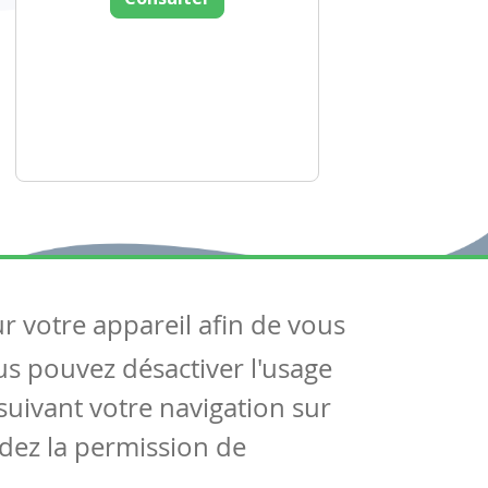
ur votre appareil afin de vous
uivez-nous
ous pouvez désactiver l'usage
ntactez-nous
Soutien scolaire
uivant votre navigation sur
Notre page Facebook
dez la permission de
S'inscrire à notre newsletter