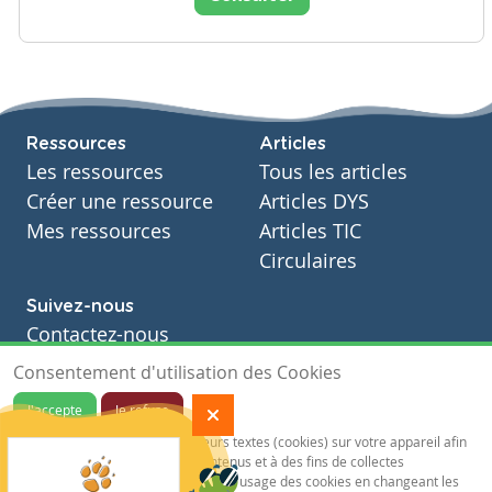
Ressources
Articles
Les ressources
Tous les articles
Créer une ressource
Articles DYS
Mes ressources
Articles TIC
Circulaires
Suivez-nous
Contactez-nous
Soutien scolaire
Consentement d'utilisation des Cookies
Notre page Facebook
J'accepte
Je refuse
S'inscrire à notre newsletter
Notre site sauvegarde des traceurs textes (cookies) sur votre appareil afin
de vous garantir de meilleurs contenus et à des fins de collectes
statistiques.Vous pouvez désactiver l'usage des cookies en changeant les