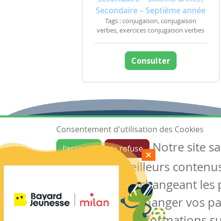
Secondaire – Septième année
Tags : conjugaison, conjugaison
verbes, exercices conjugaison verbes
Consulter
Consentement d'utilisation des Cookies
Notre site s
J'accepte
Je refuse
Ressources
garantir de meilleurs contenus 
Les ressources
Créer une ressource
des cookies en changeant les 
Mes ressources
notre site sans changer vos p
conserver des informations su