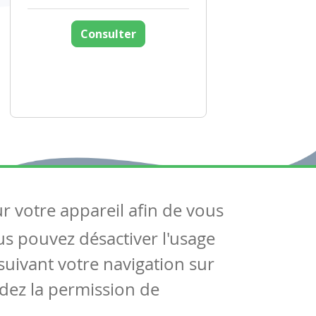
Consulter
ur votre appareil afin de vous
uivez-nous
ous pouvez désactiver l'usage
ntactez-nous
Soutien scolaire
uivant votre navigation sur
Notre page Facebook
dez la permission de
S'inscrire à notre newsletter