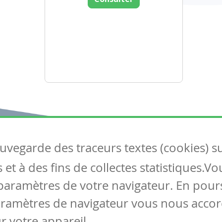
auvegarde des traceurs textes (cookies) s
Articles
S
et à des fins de collectes statistiques.V
Tous les articles
Co
Articles DYS
paramètres de votre navigateur. En pours
Articles TIC
aramètres de navigateur vous nous accor
Circulaires
r votre appareil.