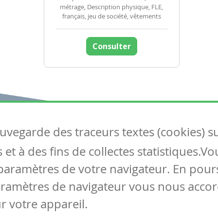
métrage, Description physique, FLE,
français, jeu de société, vêtements
Consulter
auvegarde des traceurs textes (cookies) s
Articles
S
et à des fins de collectes statistiques.V
Tous les articles
Co
Articles DYS
paramètres de votre navigateur. En pours
Articles TIC
aramètres de navigateur vous nous accor
Circulaires
r votre appareil.