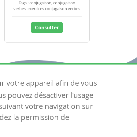
Tags : conjugaison, conjugaison
verbes, exercices conjugaison verbes
Consulter
ur votre appareil afin de vous
uivez-nous
ous pouvez désactiver l'usage
ntactez-nous
Soutien scolaire
uivant votre navigation sur
Notre page Facebook
dez la permission de
S'inscrire à notre newsletter