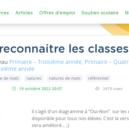
rces
Articles
Offres d'emploi
Soutien scolaire
N
econnaitre les classes
eau
Primaire – Troisième année, Primaire – Quat
Sixième année
e de mots
natures
natures de mots
référentiel
19 octobre 2022 20:07
2473 vues
Il s'agit d'un diagramme à “Oui-Non” sur les 
disponible pour tous nos élèves. C'est la versi
sera amélioré… ;)