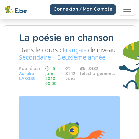
Connexion / Mon Compte
La poésie en chanson
Dans le cours :
Français
de niveau
Secondaire – Deuxième année
Publié par
5
3432
Aurélie
juin
3142
téléchargements
LAROSE
2010
vues
00:00