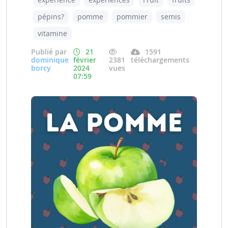
pépins?
pomme
pommier
semis
vitamine
Publié par
21
1591
dominique
février
2381
téléchargements
borcy
2024
vues
07:59