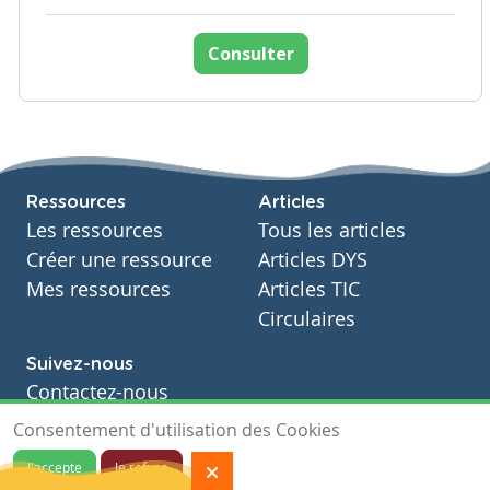
Consulter
Ressources
Articles
Les ressources
Tous les articles
Créer une ressource
Articles DYS
Mes ressources
Articles TIC
Circulaires
Suivez-nous
Contactez-nous
Soutien scolaire
Consentement d'utilisation des Cookies
Notre page Facebook
J'accepte
Je refuse