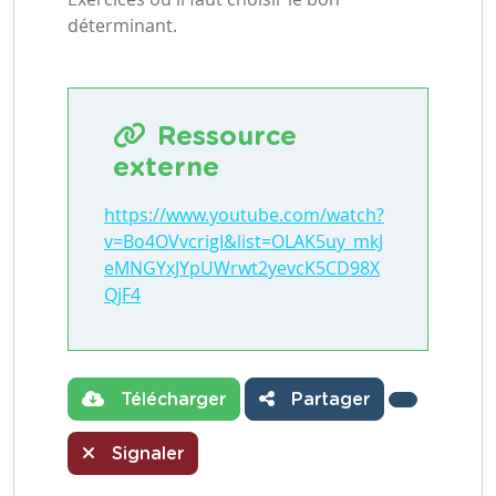
déterminant.
Ressource
externe
https://www.youtube.com/watch?
v=Bo4OVvcrigI&list=OLAK5uy_mkJ
eMNGYxJYpUWrwt2yevcK5CD98X
QjF4
Télécharger
Partager
Signaler