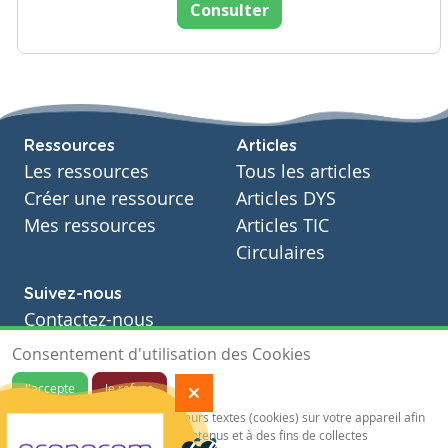
Consulter
Ressources
Articles
Les ressources
Tous les articles
Créer une ressource
Articles DYS
Mes ressources
Articles TIC
Circulaires
Suivez-nous
Contactez-nous
Soutien scolaire
Consentement d'utilisation des Cookies
Notre page Facebook
J'accepte
Je refuse
S'inscrire à notre newsletter
Notre site sauvegarde des traceurs textes (cookies) sur votre appareil afin
de vous garantir de meilleurs contenus et à des fins de collectes