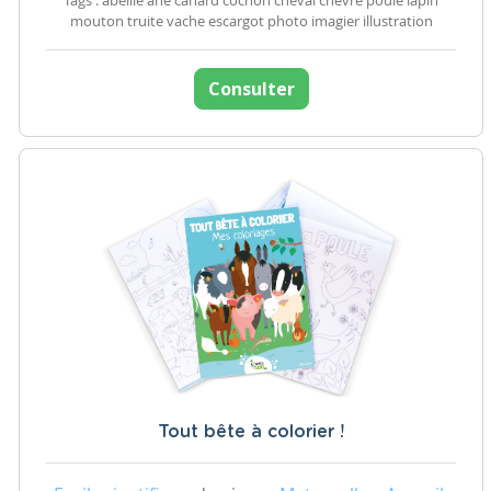
Tags : abeille ane canard cochon cheval chèvre poule lapin
mouton truite vache escargot photo imagier illustration
Consulter
Tout bête à colorier !