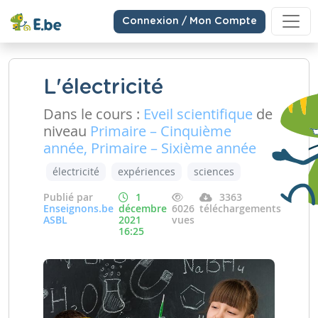
Connexion / Mon Compte
L'électricité
Dans le cours :
Eveil scientifique
de
niveau
Primaire – Cinquième
année, Primaire – Sixième année
électricité
expériences
sciences
Publié par
1
3363
Enseignons.be
décembre
6026
téléchargements
ASBL
2021
vues
16:25