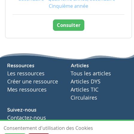
Cinquième année
Consulter
Ressources
Articles
Les ressources
Tous les articles
Créer une ressource
Articles DYS
Mes ressources
Articles TIC
Circulaires
Suivez-nous
Contactez-nous
Soutien scolaire
Consentement d'utilisation des Cookies
Notre page Facebook