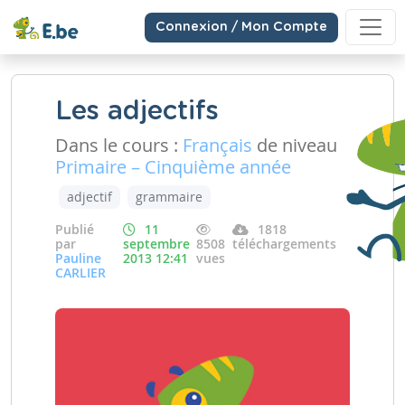
Connexion / Mon Compte
Les adjectifs
Dans le cours :
Français
de niveau
Primaire – Cinquième année
adjectif
grammaire
Publié
11
1818
par
septembre
8508
téléchargements
Pauline
2013 12:41
vues
CARLIER