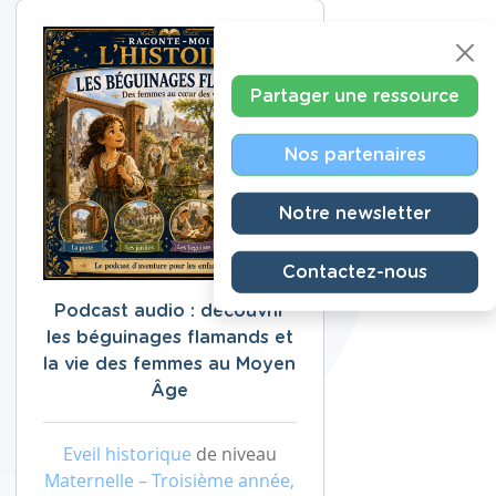
Partager une ressource
Nos partenaires
Notre newsletter
Contactez-nous
Podcast audio : découvrir
les béguinages flamands et
la vie des femmes au Moyen
Âge
Eveil historique
de niveau
Maternelle – Troisième année,