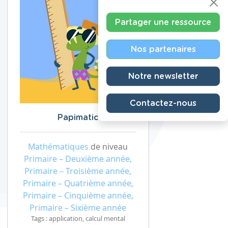
Partager une ressource
Nos partenaires
Notre newsletter
Contactez-nous
Papimatic
Mathématiques
de niveau
Primaire – Deuxième année,
Primaire – Troisième année,
Primaire – Quatrième année,
Primaire – Cinquième année,
Primaire – Sixième année
Tags : application, calcul mental