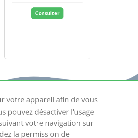
Consulter
ur votre appareil afin de vous
uivez-nous
ous pouvez désactiver l'usage
ntactez-nous
Soutien scolaire
uivant votre navigation sur
Notre page Facebook
dez la permission de