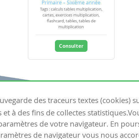
Primaire – Sixième année
Tags : calculs tables multiplication,
cartes, exercices multiplication,
flashcard, tables, tables de
multiplication
Consulter
auvegarde des traceurs textes (cookies) s
Articles
S
et à des fins de collectes statistiques.V
Tous les articles
Co
Articles DYS
paramètres de votre navigateur. En pours
Articles TIC
aramètres de navigateur vous nous accor
Circulaires