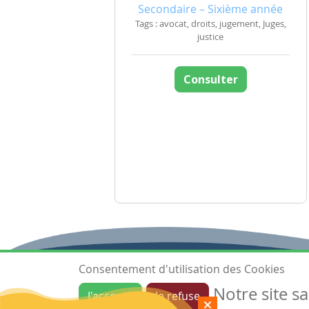
Secondaire – Sixième année
Tags : avocat, droits, jugement, Juges,
justice
Consulter
Consentement d'utilisation des Cookies
Notre site s
J'accepte
Je refuse
Ressources