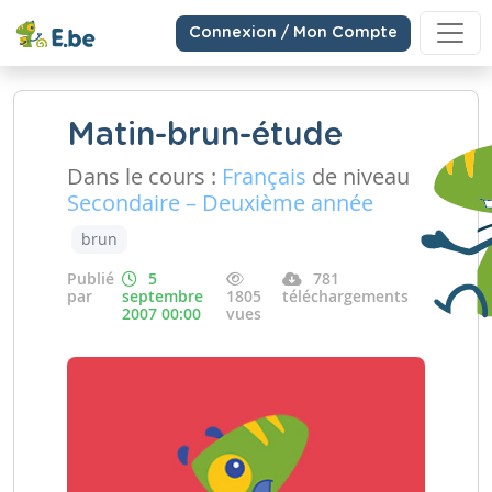
Connexion / Mon Compte
Matin-brun-étude
Dans le cours :
Français
de niveau
Secondaire – Deuxième année
brun
Publié
5
781
par
septembre
1805
téléchargements
2007 00:00
vues