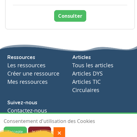
Consulter
Ressources
Articles
Les ressources
Tous les articles
Créer une ressource
Articles DYS
Mes ressources
Articles TIC
Circulaires
Suivez-nous
Contactez-nous
Soutien scolaire
Consentement d'utilisation des Cookies
Notre page Facebook
J'accepte
Je refuse