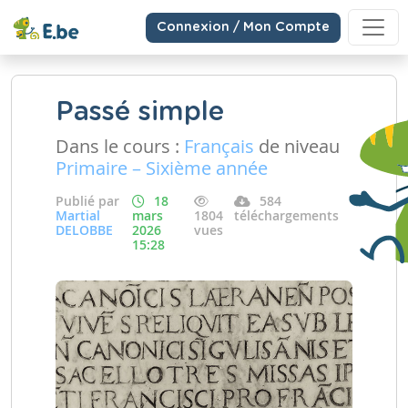
Connexion / Mon Compte
Passé simple
Dans le cours :
Français
de niveau
Primaire – Sixième année
Publié par
18
584
Martial
mars
1804
téléchargements
DELOBBE
2026
vues
15:28