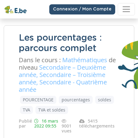
Connexion / Mon Compte
Les pourcentages :
parcours complet
Dans le cours :
Mathématiques
de
niveau
Secondaire – Deuxième
année, Secondaire – Troisième
année, Secondaire - Quatrième
année
POURCENTAGE
pourcentages
soldes
TVA
TVA et soldes
Publié
16 mars
5415
par
2022 09:55
9001
téléchargements
vues