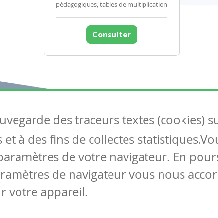
pédagogiques, tables de multiplication
Consulter
auvegarde des traceurs textes (cookies) s
Articles
S
et à des fins de collectes statistiques.V
Tous les articles
Co
Articles DYS
paramètres de votre navigateur. En pours
Articles TIC
aramètres de navigateur vous nous accor
Circulaires
r votre appareil.
Mentions légales
Vie privée
Cookies