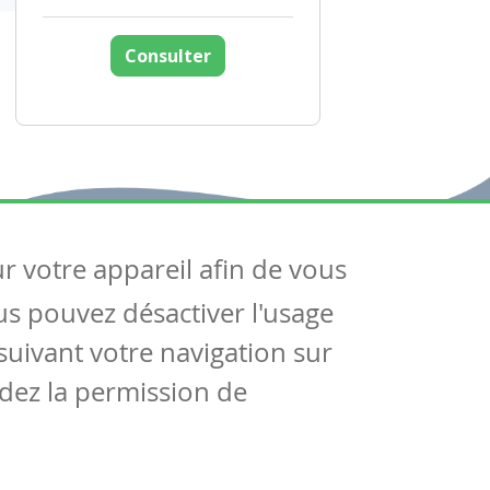
Consulter
ur votre appareil afin de vous
uivez-nous
ous pouvez désactiver l'usage
ntactez-nous
Soutien scolaire
uivant votre navigation sur
Notre page Facebook
dez la permission de
S'inscrire à notre newsletter