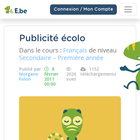
Connexion / Mon Compte
Publicité écolo
Dans le cours :
Français
de niveau
Secondaire – Première année
Publié par
6
1152
Morgane
février
2026
téléchargements
Folon
2011
vues
00:00