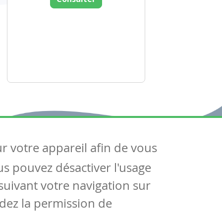
ur votre appareil afin de vous
uivez-nous
ous pouvez désactiver l'usage
ntactez-nous
Soutien scolaire
uivant votre navigation sur
Notre page Facebook
dez la permission de
S'inscrire à notre newsletter