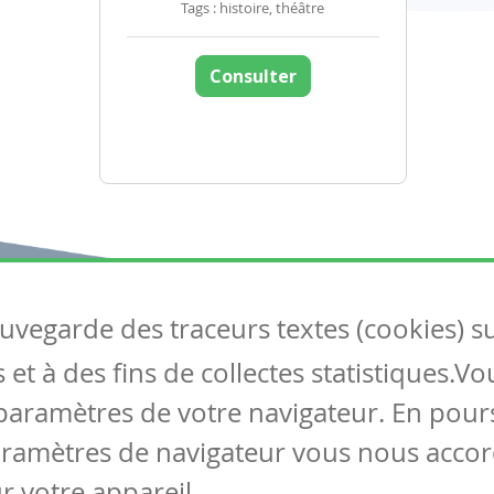
Tags : histoire, théâtre
Consulter
auvegarde des traceurs textes (cookies) s
Articles
S
et à des fins de collectes statistiques.V
Tous les articles
Co
Articles DYS
paramètres de votre navigateur. En pours
Articles TIC
aramètres de navigateur vous nous accor
Circulaires
r votre appareil.