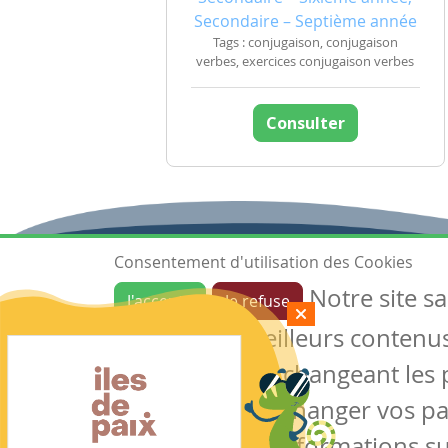
Secondaire – Septième année
Tags : conjugaison, conjugaison
verbes, exercices conjugaison verbes
Consulter
Consentement d'utilisation des Cookies
Notre site s
J'accepte
Je refuse
Ressources
garantir de meilleurs contenus 
Les ressources
Créer une ressource
des cookies en changeant les 
Mes ressources
notre site sans changer vos p
conserver des informations su