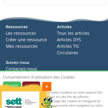
Ressources
Articles
Les ressources
Tous les articles
Créer une ressource
Articles DYS
Mes ressources
Articles TIC
Circulaires
Suivez-nous
Contactez-nous
Soutien scolaire
Consentement d'utilisation des Cookies
Notre page Facebook
J'accepte
Je refuse
S'inscrire à notre newsletter
Notre site sauvegarde des traceurs textes (cookies) sur votre appareil afin
de vous garantir de meilleurs contenus et à des fins de collectes
statistiques.Vous pouvez désactiver l'usage des cookies en changeant les
paramètres de votre navigateur. En poursuivant votre navigation sur notre