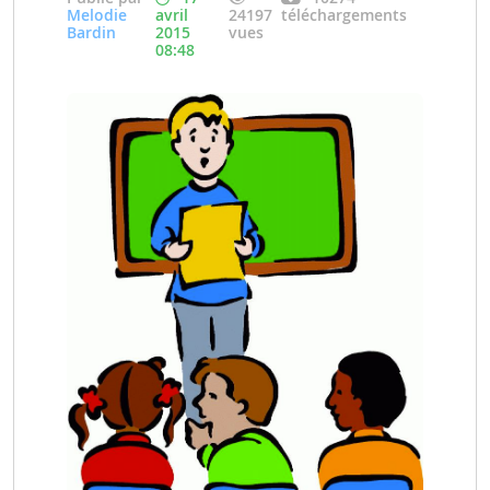
Melodie
avril
24197
téléchargements
Bardin
2015
vues
08:48