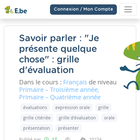
Connexion / Mon Compte
Savoir parler : "Je
présente quelque
chose" : grille
d'évaluation
Dans le cours :
Français
de niveau
Primaire – Troisième année,
Primaire – Quatrième année
évaluations
expression orale
grille
grille citériée
grille d'évaluation
orale
présentation
présenter
Publié par
17
10274