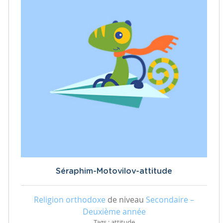
Séraphim-Motovilov-attitude
Religion orthodoxe
de niveau
Secondaire –
Deuxième année
Tags : attitude