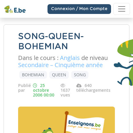
Connexion / Mon Compte
SONG-QUEEN-
BOHEMIAN
Dans le cours :
Anglais
de niveau
Secondaire – Cinquième année
BOHEMIAN
QUEEN
SONG
Publié
25
640
par
octobre
1637
téléchargements
2006 00:00
vues