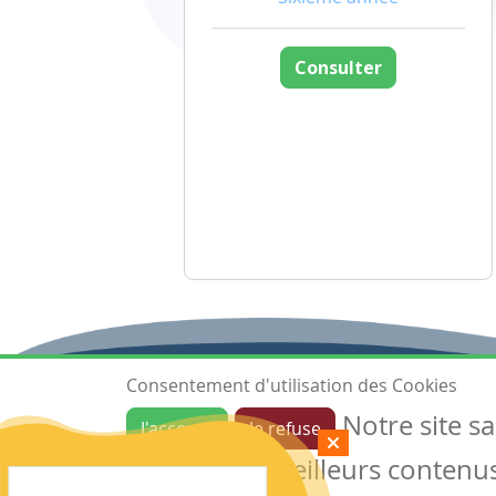
Consulter
Consentement d'utilisation des Cookies
Notre site s
J'accepte
Je refuse
Ressources
garantir de meilleurs contenus 
Les ressources