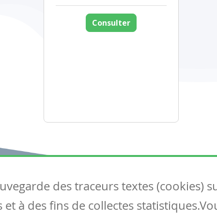
Consulter
auvegarde des traceurs textes (cookies) s
Articles
S
et à des fins de collectes statistiques.V
Tous les articles
Co