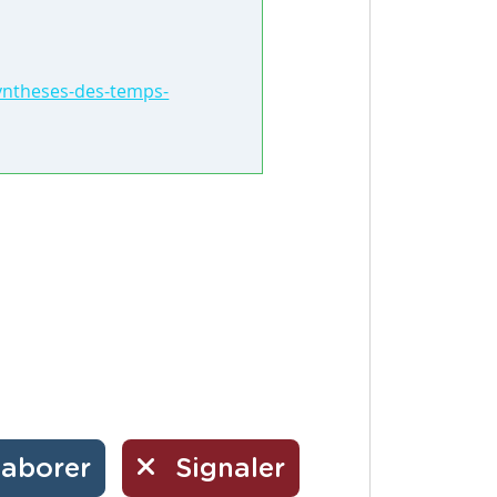
syntheses-des-temps-
laborer
Signaler