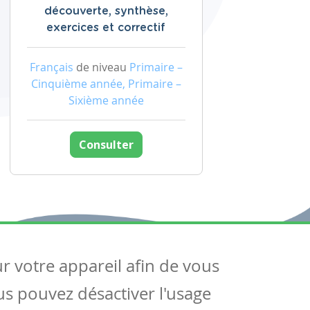
découverte, synthèse,
exercices et correctif
Français
de niveau
Primaire –
Cinquième année, Primaire –
Sixième année
Consulter
ur votre appareil afin de vous
uivez-nous
ous pouvez désactiver l'usage
ntactez-nous