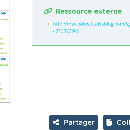
Ressource externe
http://maviedinstit.eklablog.com/
a212922385
Partager
Col