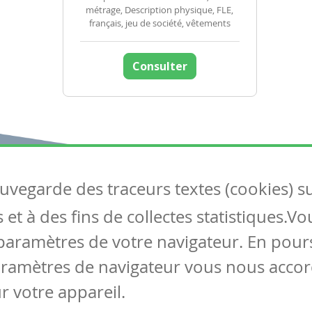
métrage, Description physique, FLE,
français, jeu de société, vêtements
Consulter
auvegarde des traceurs textes (cookies) s
Articles
S
et à des fins de collectes statistiques.V
Tous les articles
Co
Articles DYS
paramètres de votre navigateur. En pours
Articles TIC
aramètres de navigateur vous nous accor
Circulaires
r votre appareil.