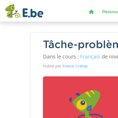
Ressou
Tâche-problè
Dans le cours :
Français
de niv
Publié par
France Crahay