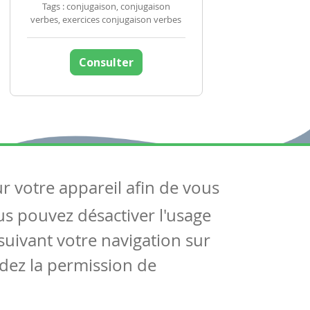
Tags : conjugaison, conjugaison
verbes, exercices conjugaison verbes
Consulter
ur votre appareil afin de vous
uivez-nous
ous pouvez désactiver l'usage
ntactez-nous
Soutien scolaire
uivant votre navigation sur
Notre page Facebook
dez la permission de
S'inscrire à notre newsletter