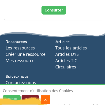
Consulter
Ressources
Articles
Les ressources
Tous les articles
Créer une ressource
Articles DYS
Mes ressources
Articles TIC
Circulaires
Suivez-nous
Contactez-nous
Soutien scolaire
Consentement d'utilisation des Cookies
Notre page Facebook
J'accepte
Je refuse
S'inscrire à notre newsletter