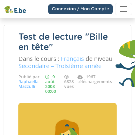
Connexion / Mon Compte
Test de lecture "Bille
en tête"
Dans le cours :
Français
de niveau
Secondaire – Troisième année
Publié par
9
1967
Raphaëlla
août
6828
téléchargements
Mazzulli
2008
vues
00:00