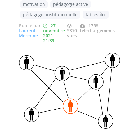
motivation
pédagogie active
pédagogie institutionnelle
tables îlot
Publié par
27
1758
Laurent
novembre
5370
téléchargements
Merenne
2021
vues
21:39