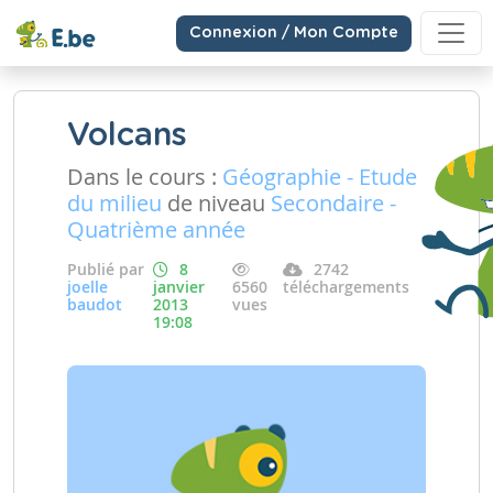
Connexion / Mon Compte
Volcans
Dans le cours :
Géographie - Etude
du milieu
de niveau
Secondaire -
Quatrième année
Publié par
8
2742
joelle
janvier
6560
téléchargements
baudot
2013
vues
19:08