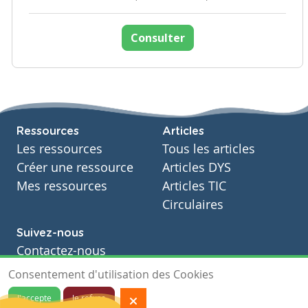
Consulter
Ressources
Articles
Les ressources
Tous les articles
Créer une ressource
Articles DYS
Mes ressources
Articles TIC
Circulaires
Suivez-nous
Contactez-nous
Soutien scolaire
Consentement d'utilisation des Cookies
Notre page Facebook
J'accepte
Je refuse